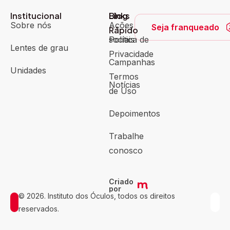
Institucional
Blog
Links
Sobre nós
Ações
Seja franqueado
Rápido
sociais
Política de
Lentes de grau
Privacidade
Campanhas
Unidades
Termos
Notícias
de Uso
Depoimentos
Trabalhe
conosco
Criado
por
© 2026. Instituto dos Óculos, todos os direitos
reservados.