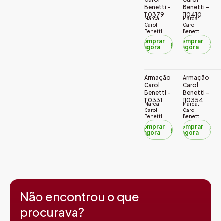
Benetti –
Benetti –
110379
110410
Marca:
Marca:
Carol
Carol
Benetti
Benetti
Comprar
Comprar
agora
agora
Armação
Armação
Carol
Carol
Benetti –
Benetti –
110331
110354
Marca:
Marca:
Carol
Carol
Benetti
Benetti
Comprar
Comprar
agora
agora
Não encontrou o que
procurava?