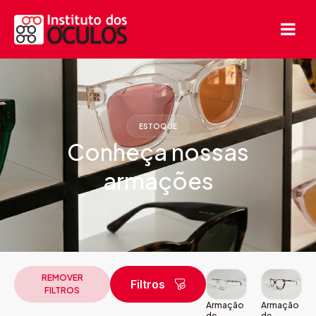
ESTOQUE
Conheça nossas
armações
REMOVER
Filtros
FILTROS
Armação
Armação
de
de