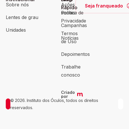
Sobre nós
Ações
Seja franqueado
Rápido
sociais
Política de
Lentes de grau
Privacidade
Campanhas
Unidades
Termos
Notícias
de Uso
Depoimentos
Trabalhe
conosco
Criado
por
© 2026. Instituto dos Óculos, todos os direitos
reservados.