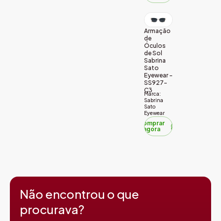
Armação
de
Óculos
de Sol
Sabrina
Sato
Eyewear –
SS927-
C3
Marca:
Sabrina
Sato
Eyewear
Comprar
agora
Não encontrou o que
procurava?