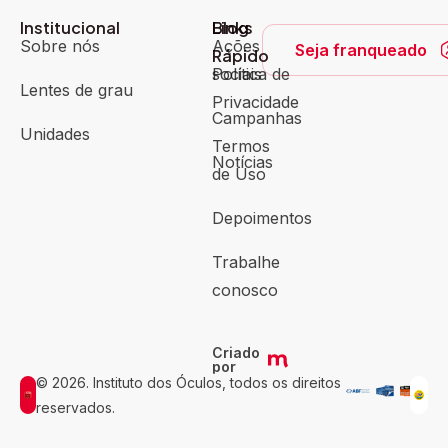
Institucional
Blog
Links
Sobre nós
Ações
Seja franqueado
Rápido
sociais
Política de
Lentes de grau
Privacidade
Campanhas
Unidades
Termos
Notícias
de Uso
Depoimentos
Trabalhe
conosco
Criado
por
© 2026. Instituto dos Óculos, todos os direitos
reservados.