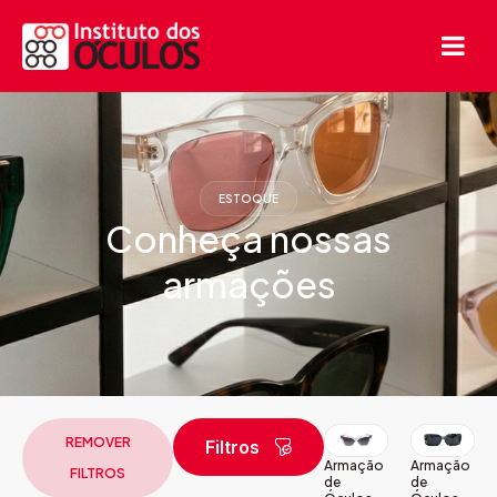
ESTOQUE
Conheça nossas
armações
REMOVER
Filtros
Armação
Armação
FILTROS
de
de