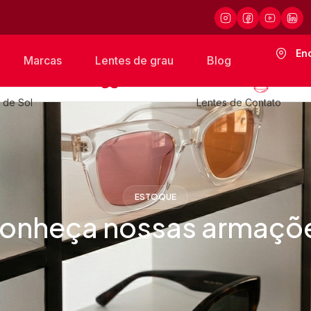
En
Marcas
Lentes de grau
Blog
 de Sol
Lentes de Contato
ESTOQUE
onheça nossas armaçõ