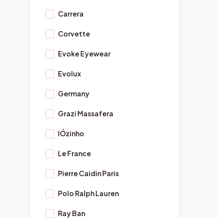
Carrera
Corvette
Evoke Eyewear
Evolux
Germany
Grazi Massafera
IÓzinho
Le France
Pierre Caidin Paris
Polo Ralph Lauren
Ray Ban