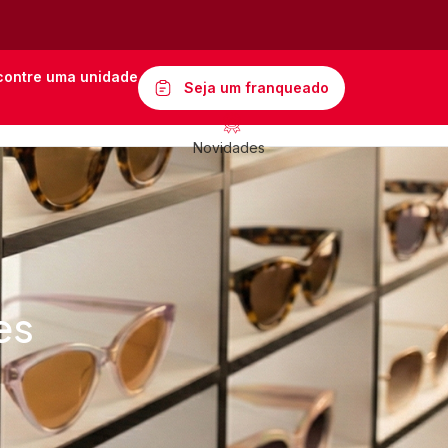
contre uma unidade
Seja um franqueado
Novidades
es