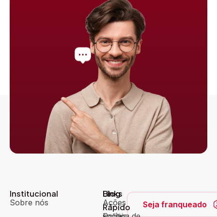
Institucional
Blog
Links
Sobre nós
Ações
Seja franqueado
Rápido
sociais
Política de