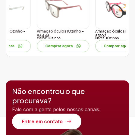
 –
Armação óculos IÓzinho –
Armação óculos IÓzinho –
A
96446
83102
5
Marca: IÓzinho
Marca: IÓzinho
Ma
Comprar agora
Comprar agora
Não encontrou o que
procurava?
Fale com a gente pelos nossos canais.
Entre em contato