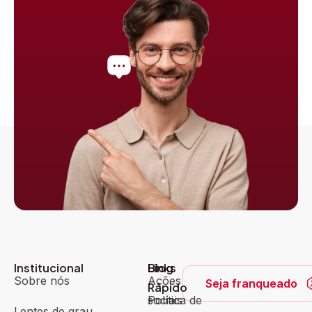
Institucional
Blog
Links
Sobre nós
Ações
Seja franqueado
Rápido
sociais
Política de
Lentes de grau