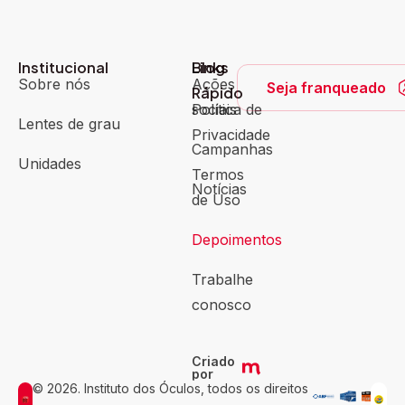
Institucional
Blog
Links
Sobre nós
Ações
Seja franqueado
Rápido
sociais
Política de
Lentes de grau
Privacidade
Campanhas
Unidades
Termos
Notícias
de Uso
Depoimentos
Trabalhe
conosco
Criado
por
© 2026. Instituto dos Óculos, todos os direitos