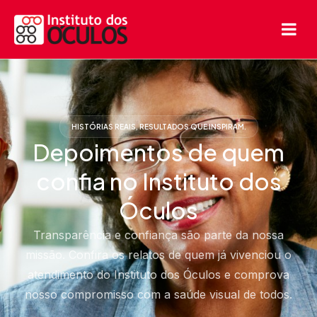
HISTÓRIAS REAIS, RESULTADOS QUE INSPIRAM.
Depoimentos de quem
confia no Instituto dos
Óculos
Transparência e confiança são parte da nossa
missão. Confira os relatos de quem já vivenciou o
atendimento do Instituto dos Óculos e comprova
nosso compromisso com a saúde visual de todos.