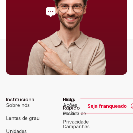
Institucional
Blog
Links
Sobre nós
Ações
Seja franqueado
Rápido
sociais
Política de
Lentes de grau
Privacidade
Campanhas
Unidades