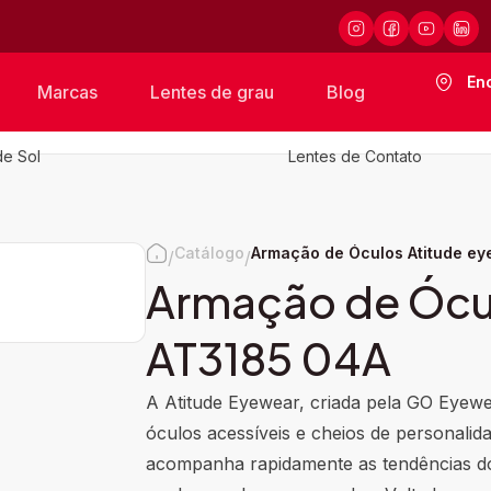
En
Marcas
Lentes de grau
Blog
de Sol
Lentes de Contato
Catálogo
Armação de Óculos Atitude e
/
/
Armação de Ócu
AT3185 04A
A Atitude Eyewear, criada pela GO Eyew
óculos acessíveis e cheios de personalida
acompanha rapidamente as tendências do 