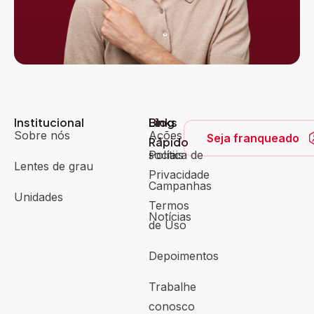
Institucional
Blog
Links
Sobre nós
Ações
Seja franqueado
Rápido
sociais
Política de
Lentes de grau
Privacidade
Campanhas
Unidades
Termos
Notícias
de Uso
Depoimentos
Trabalhe
conosco