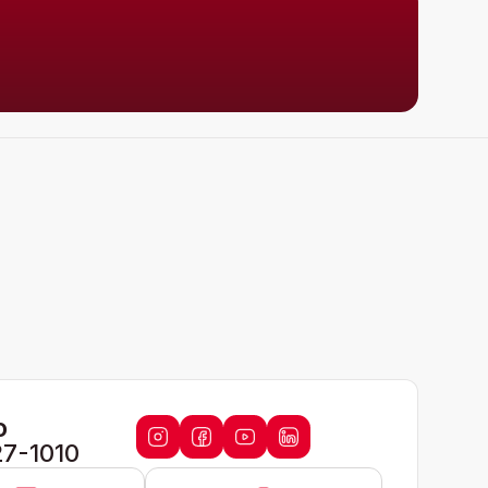
o
27-1010