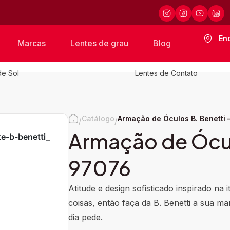
En
Marcas
Lentes de grau
Blog
de Sol
Lentes de Contato
Catálogo
Armação de Óculos B. Benetti
/
/
Armação de Ócul
97076
Atitude e design sofisticado inspirado na 
coisas, então faça da B. Benetti a sua mar
dia pede.