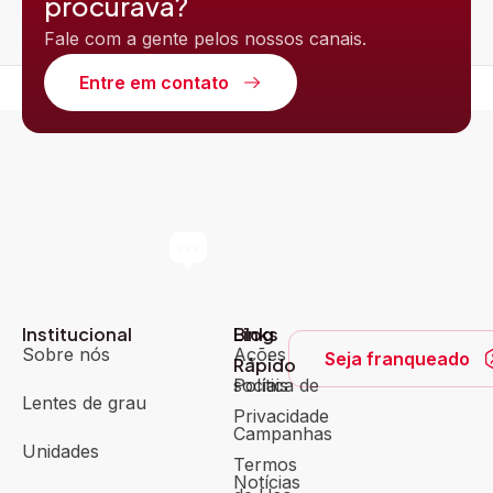
procurava?
Fale com a gente pelos nossos canais.
Entre em contato
Institucional
Blog
Links
Sobre nós
Ações
Seja franqueado
Rápido
sociais
Política de
Lentes de grau
Privacidade
Campanhas
Unidades
Termos
Notícias