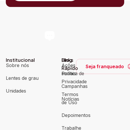
Institucional
Blog
Links
Sobre nós
Ações
Seja franqueado
Rápido
sociais
Política de
Lentes de grau
Privacidade
Campanhas
Unidades
Termos
Notícias
de Uso
Depoimentos
Trabalhe