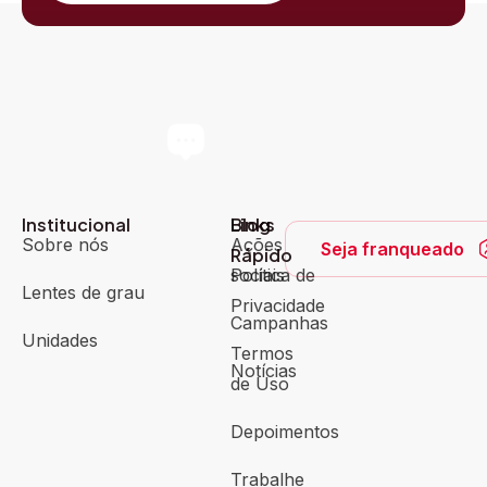
Institucional
Blog
Links
Sobre nós
Ações
Seja franqueado
Rápido
sociais
Política de
Lentes de grau
Privacidade
Campanhas
Unidades
Termos
Notícias
de Uso
Depoimentos
Trabalhe