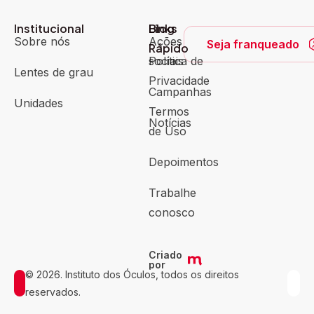
Institucional
Blog
Links
Sobre nós
Ações
Seja franqueado
Rápido
sociais
Política de
Lentes de grau
Privacidade
Campanhas
Unidades
Termos
Notícias
de Uso
Depoimentos
Trabalhe
conosco
Criado
por
© 2026. Instituto dos Óculos, todos os direitos
reservados.