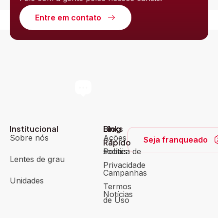
Entre em contato
Institucional
Blog
Links
Sobre nós
Ações
Seja franqueado
Rápido
sociais
Política de
Lentes de grau
Privacidade
Campanhas
Unidades
Termos
Notícias
de Uso