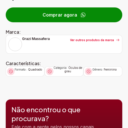
Comprar agora
Marca:
Grazi Massafera
Ver outros produtos da marca
Características:
Categoria:
Óculos de
Formato::
Quadrado
Gênero:
Feminino
grau
Não encontrou o que
procurava?
Fale com a gente pelos nossos canais.