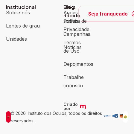
Institucional
Blog
Links
Sobre nós
Ações
Seja franqueado
Rápido
sociais
Política de
Lentes de grau
Privacidade
Campanhas
Unidades
Termos
Notícias
de Uso
Depoimentos
Trabalhe
conosco
Criado
por
© 2026. Instituto dos Óculos, todos os direitos
reservados.