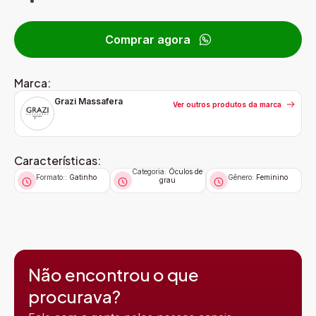
Comprar agora
Marca:
Grazi Massafera
Ver outros produtos da marca
Características:
Categoria:
Óculos de
Formato::
Gatinho
Gênero:
Feminino
grau
Não encontrou o que
procurava?