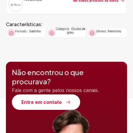
Ver outros produtos da marca
Características:
Categoria:
Óculos de
Formato::
Gatinho
Gênero:
Feminino
grau
Não encontrou o que
procurava?
Fale com a gente pelos nossos canais.
Entre em contato