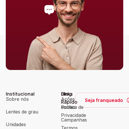
Institucional
Blog
Links
Sobre nós
Ações
Seja franqueado
Rápido
sociais
Política de
Lentes de grau
Privacidade
Campanhas
Unidades
Termos