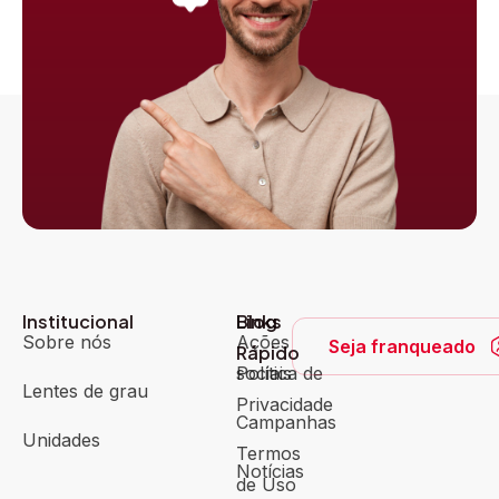
Institucional
Blog
Links
Sobre nós
Ações
Seja franqueado
Rápido
sociais
Política de
Lentes de grau
Privacidade
Campanhas
Unidades
Termos
Notícias
de Uso