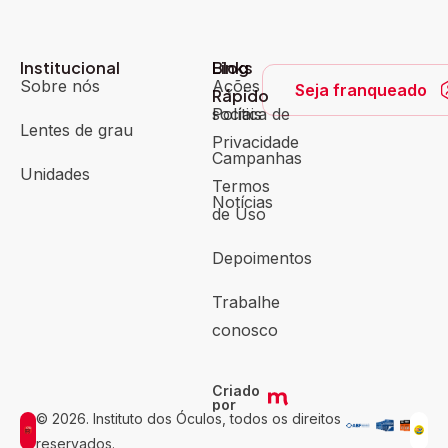
Institucional
Blog
Links
Sobre nós
Ações
Seja franqueado
Rápido
sociais
Política de
Lentes de grau
Privacidade
Campanhas
Unidades
Termos
Notícias
de Uso
Depoimentos
Trabalhe
conosco
Criado
por
© 2026. Instituto dos Óculos, todos os direitos
reservados.