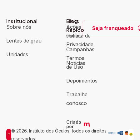
Institucional
Blog
Links
Sobre nós
Ações
Seja franqueado
Rápido
sociais
Política de
Lentes de grau
Privacidade
Campanhas
Unidades
Termos
Notícias
de Uso
Depoimentos
Trabalhe
conosco
Criado
por
© 2026. Instituto dos Óculos, todos os direitos
reservados.