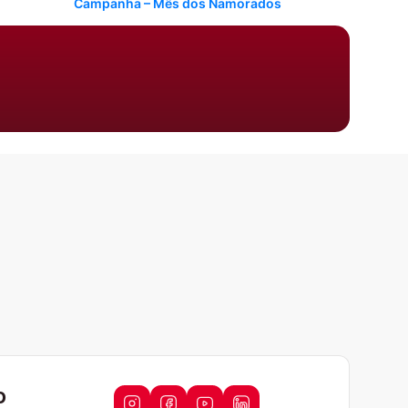
Campanha – Mês dos Namorados
Comentários
Nenhum comentário para mostrar.
o