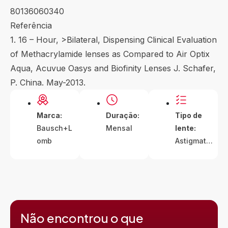
80136060340
Referência
1. 16 – Hour, >Bilateral, Dispensing Clinical Evaluation
of Methacrylamide lenses as Compared to Air Optix
Aqua, Acuvue Oasys and Biofinity Lenses J. Schafer,
P. China. May-2013.
Marca:
Duração:
Tipo de
Bausch+L
Mensal
lente:
omb
Astigmatis
mo
Não encontrou o que