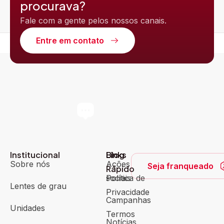
procurava?
Fale com a gente pelos nossos canais.
Entre em contato
Institucional
Blog
Links
Sobre nós
Ações
Seja franqueado
Rápido
sociais
Política de
Lentes de grau
Privacidade
Campanhas
Unidades
Termos
Notícias