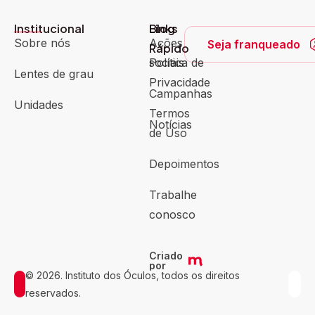
Institucional
Blog
Links
Sobre nós
Ações
Seja franqueado
Rápido
sociais
Política de
Lentes de grau
Privacidade
Campanhas
Unidades
Termos
Notícias
de Uso
Depoimentos
Trabalhe
conosco
Criado
por
© 2026. Instituto dos Óculos, todos os direitos
reservados.