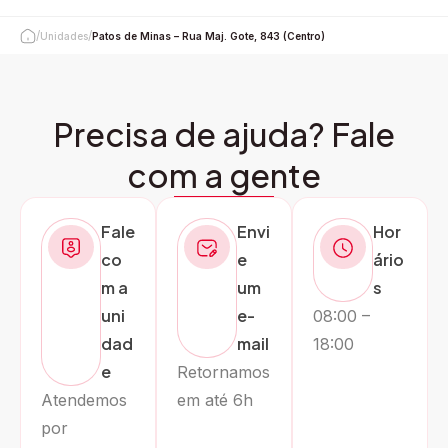
/
/
Unidades
Patos de Minas – Rua Maj. Gote, 843 (Centro)
Precisa de ajuda? Fale
com a gente
Fale
Envi
Hor
co
e
ário
m a
um
s
uni
e-
08:00 –
dad
mail
18:00
e
Retornamos
Atendemos
em até 6h
por