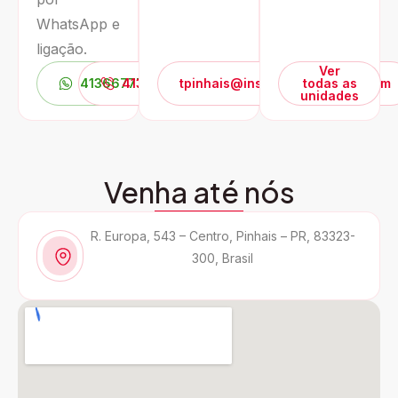
WhatsApp e
ligação.
Ver
4136677702
4136677702
tpinhais@institutodosoculos.com
todas as
unidades
Venha até nós
R. Europa, 543 – Centro, Pinhais – PR, 83323-
300, Brasil