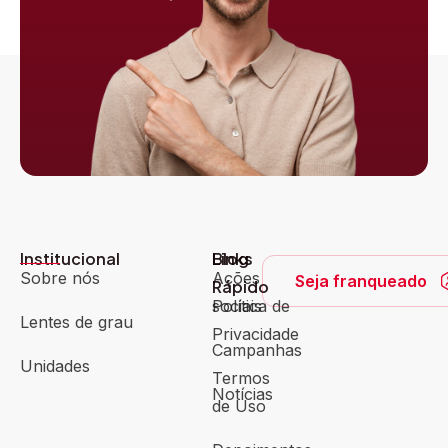
Institucional
Blog
Links
Sobre nós
Ações
Seja franqueado
Rápido
sociais
Política de
Lentes de grau
Privacidade
Campanhas
Unidades
Termos
Notícias
de Uso