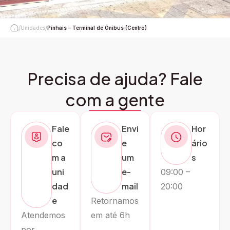
/
/
Unidades
Pinhais – Terminal de Ônibus (Centro)
Precisa de ajuda? Fale
com a gente
Fale
Envi
Hor
co
e
ário
m a
um
s
uni
e-
09:00 –
dad
mail
20:00
e
Retornamos
Atendemos
em até 6h
por